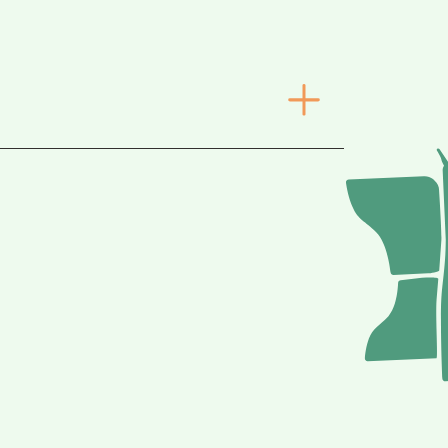
ppas att du låter dig inspireras!
er
er
er