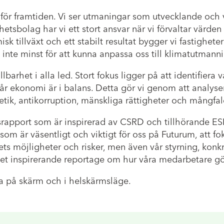
 för framtiden. Vi ser utmaningar som utvecklande och v
sbolag har vi ett stort ansvar när vi förvaltar värde
tillväxt och ett stabilt resultat bygger vi fastigheter f
 inte minst för att kunna anpassa oss till klimatutman
lbarhet i alla led. Stort fokus ligger på att identifiera
 vår ekonomi är i balans. Detta gör vi genom att analyse
färsetik, antikorruption, mänskliga rättigheter och mångfal
etsrapport som är inspirerad av CSRD och tillhörande 
som är väsentligt och viktigt för oss på Futurum, att fo
s möjligheter och risker, men även vår styrning, konkr
ket inspirerande reportage om hur våra medarbetare gör
rna på skärm och i helskärmsläge.