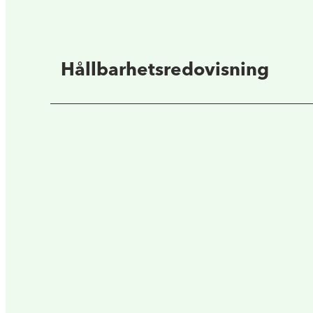
Hållbarhetsredovisning
Här hittar du årets hållbarhetsrapport. Vi ho
Futurums senaste hållbarhetsrapporter.
Hållbarhetsrapport 2025 Futurum Fastighet
Hållbarhetsrapport 2024 Futurum Fastighet
Hållbarhetsrapport 2023 Futurum Fastighet