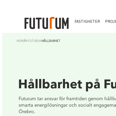
FASTIGHETER
PROJ
HEM
OM FUTURUM
HÅLLBARHET
Hållbarhet på F
Futurum tar ansvar för framtiden genom hållba
smarta energilösningar och socialt engagemang
Örebro.