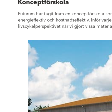
Konceptförskola
Futurum har tagit fram en konceptförskola som
energieffektiv och kostnadseffektiv. Inför varj
livscykelperspektivet när vi gjort vissa mat