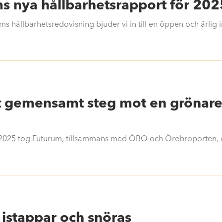
s nya hållbarhetsrapport för 202
 hållbarhetsredovisning bjuder vi in till en öppen och ärlig i
tt gemensamt steg mot en grönar
2025 tog Futurum, tillsammans med ÖBO och Örebroporten, et
 istappar och snöras