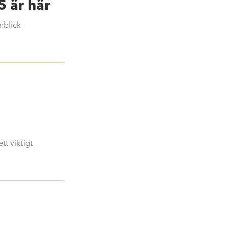
5 är här
nblick
e
t viktigt