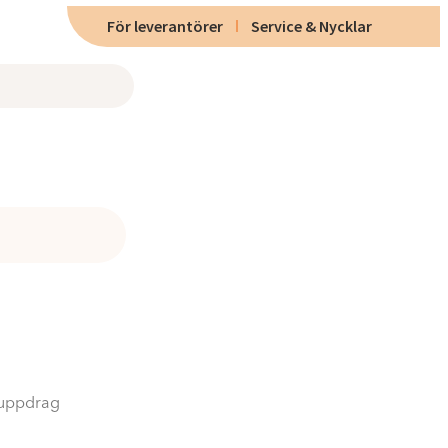
För leverantörer
Service & Nycklar
i uppdrag