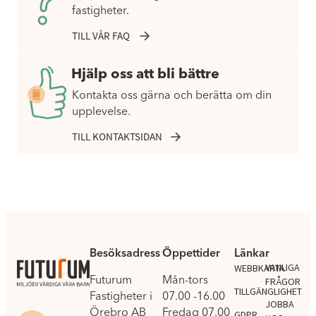
fastigheter.
TILL VÅR FAQ
Hjälp oss att bli bättre
Kontakta oss gärna och berätta om din
upplevelse.
TILL KONTAKTSIDAN
Besöksadress
Öppettider
Länkar
.
VANLIGA
WEBBKARTA
Futurum
Mån-tors
FRÅGOR
TILLGÄNGLIGHET
Fastigheter i
07.00 -16.00
JOBBA
Örebro AB
Fredag 07.00
GDPR