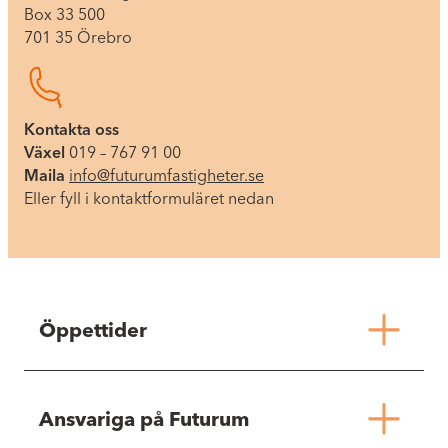
Box 33 500
701 35 Örebro
Kontakta oss
Växel
019 – 767 91 00
Maila
info@futurumfastigheter.se
Eller fyll i kontaktformuläret nedan
Öppettider
Här hittar du Futurums öppettider.
Ansvariga på Futurum
Mån-tors 07.00-16.00
Fredag 07.00-15.00