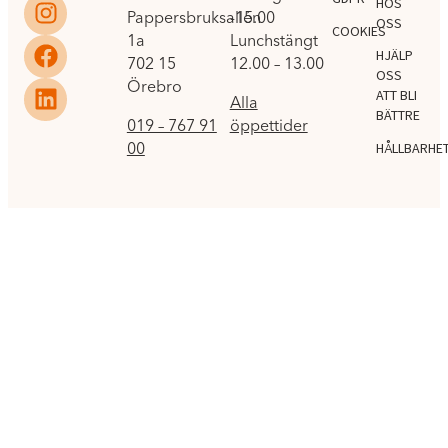
HOS
Pappersbruksallén
-15.00
OSS
COOKIES
1a
Lunchstängt
HJÄLP
702 15
12.00 – 13.00
OSS
Örebro
ATT BLI
Alla
BÄTTRE
019 – 767 91
öppettider
00
HÅLLBARHE