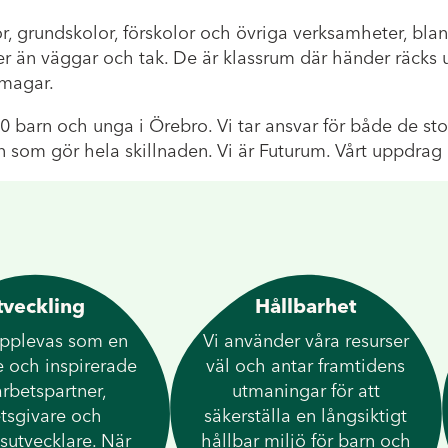
, grundskolor, förskolor och övriga verksamheter, blan
 än väggar och tak. De är klassrum där händer räcks up
 magar.
00 barn och unga i Örebro. Vi tar ansvar för både de s
 som gör hela skillnaden. Vi är Futurum. Vårt uppdrag 
tveckling
Hållbarhet
 upplevas som en
Vi använder våra resurser
 och inspirerade
väl och antar framtidens
rbetspartner,
utmaningar för att
tsgivare och
säkerställa en långsiktigt
sutvecklare. När
hållbar miljö för barn och