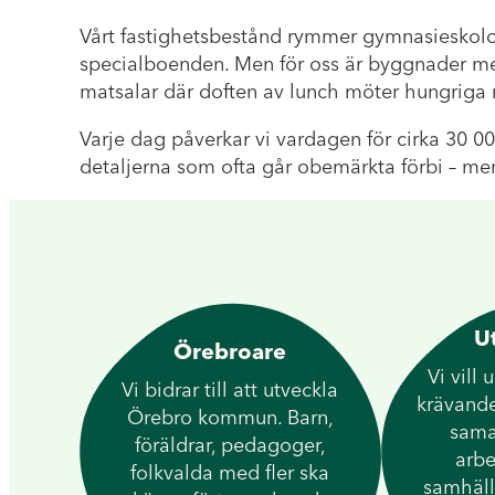
Vårt fastighetsbestånd rymmer gymnasieskolor
specialboenden. Men för oss är byggnader mer
matsalar där doften av lunch möter hungriga
Varje dag påverkar vi vardagen för cirka 30 0
detaljerna som ofta går obemärkta förbi – men
U
Örebroare
Vi vill
Vi bidrar till att utveckla
krävande
Örebro kommun. Barn,
sama
föräldrar, pedagoger,
arbe
folkvalda med fler ska
samhäll