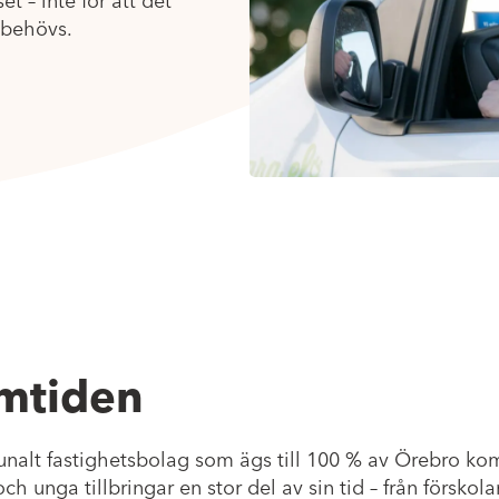
t – inte för att det
 behövs.
amtiden
unalt fastighetsbolag som ägs till 100 % av Örebro k
h unga tillbringar en stor del av sin tid – från förskolan