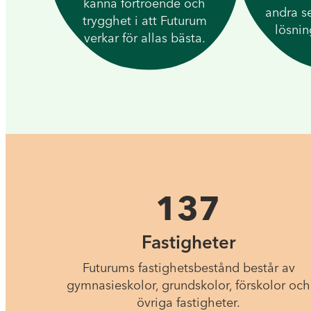
känna förtroende och
andra s
trygghet i att Futurum
lösnin
verkar för allas bästa.
137
Fastigheter
Futurums fastighetsbestånd består av
gymnasieskolor, grundskolor, förskolor och
övriga fastigheter.