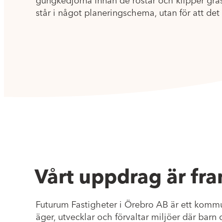
gungkedjorna innan de rostar och klipper gräse
står i något planeringschema, utan för att det
Vårt uppdrag är fr
Futurum Fastigheter i Örebro AB är ett komm
äger, utvecklar och förvaltar miljöer där barn oc