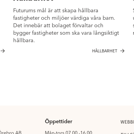
Futurums mål är att skapa hållbara
fastigheter och miljöer värdiga våra barn.
Det innebär att bolaget förvaltar och
bygger fastigheter som ska vara långsiktigt
hållbara.
HÅLLBARHET
Öppettider
WEBB
 Örebro AB
Mån-tors 07.00 -16.00