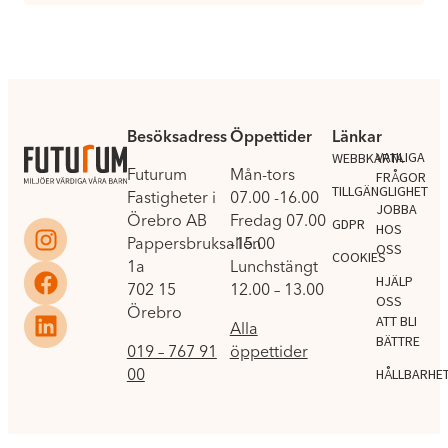
Besöksadress
Öppettider
Länkar
.
VANLIGA
WEBBKARTA
Futurum
Mån-tors
FRÅGOR
TILLGÄNGLIGHET
Fastigheter i
07.00 -16.00
JOBBA
Örebro AB
Fredag 07.00
GDPR
HOS
Pappersbruksallén
-15.00
OSS
COOKIES
1a
Lunchstängt
HJÄLP
702 15
12.00 – 13.00
OSS
Örebro
ATT BLI
Alla
BÄTTRE
019 – 767 91
öppettider
00
HÅLLBARHE