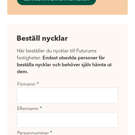
Beställ nycklar
Här beställer du nycklar till Futurums
fastigheter.
Endast utsedda personer får
beställa nycklar och behöver själv hämta ut
dem.
B
*
Förnamn
e
s
t
*
Efternamn
ä
l
l
n
*
Personnummer