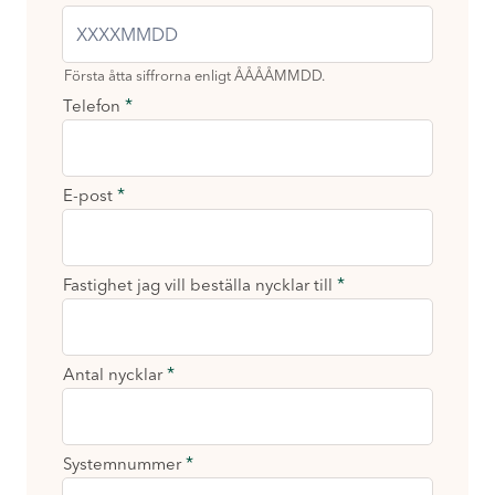
y
c
k
l
Första åtta siffrorna enligt ÅÅÅÅMMDD.
a
*
Telefon
r
*
E-post
*
Fastighet jag vill beställa nycklar till
*
Antal nycklar
*
Systemnummer