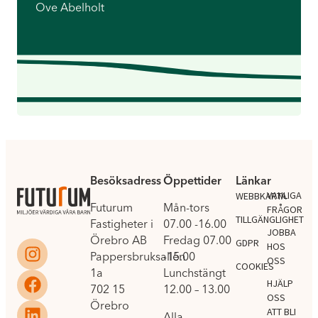
Ove Abelholt
Besöksadress
Öppettider
Länkar
.
VANLIGA
WEBBKARTA
Futurum
Mån-tors
FRÅGOR
TILLGÄNGLIGHET
Fastigheter i
07.00 -16.00
JOBBA
Örebro AB
Fredag 07.00
GDPR
HOS
Pappersbruksallén
-15.00
OSS
COOKIES
1a
Lunchstängt
HJÄLP
702 15
12.00 – 13.00
OSS
Örebro
ATT BLI
Alla