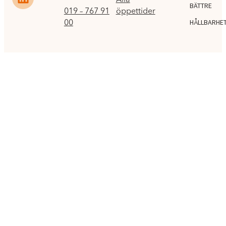
BÄTTRE
019 – 767 91
öppettider
00
HÅLLBARHE