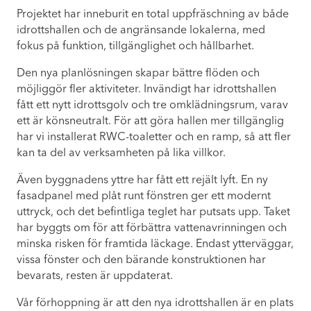
Projektet har inneburit en total uppfräschning av både
idrottshallen och de angränsande lokalerna, med
fokus på funktion, tillgänglighet och hållbarhet.
Den nya planlösningen skapar bättre flöden och
möjliggör fler aktiviteter. Invändigt har idrottshallen
fått ett nytt idrottsgolv och tre omklädningsrum, varav
ett är könsneutralt. För att göra hallen mer tillgänglig
har vi installerat RWC-toaletter och en ramp, så att fler
kan ta del av verksamheten på lika villkor.
Även byggnadens yttre har fått ett rejält lyft. En ny
fasadpanel med plåt runt fönstren ger ett modernt
uttryck, och det befintliga teglet har putsats upp. Taket
har byggts om för att förbättra vattenavrinningen och
minska risken för framtida läckage. Endast ytterväggar,
vissa fönster och den bärande konstruktionen har
bevarats, resten är uppdaterat.
Vår förhoppning är att den nya idrottshallen är en plats