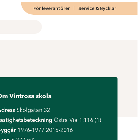
För leverantörer
Service & Nycklar
m Vintrosa skola
Adress
Skolgatan 32
astighetsbeteckning
Östra Via 1:116 (1)
Byggår
1976-1977,2015-2016
Area
5 377 m²