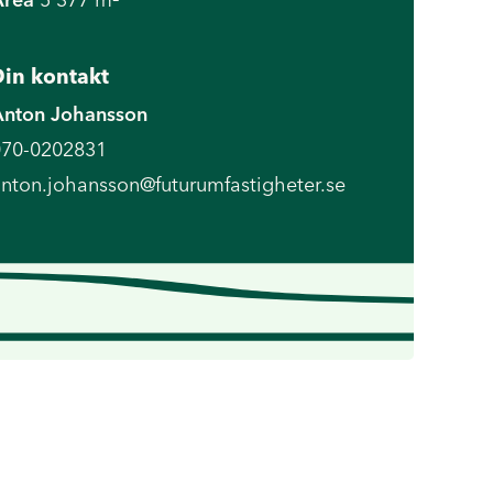
in kontakt
Anton Johansson
070-0202831
nton.johansson@futurumfastigheter.se