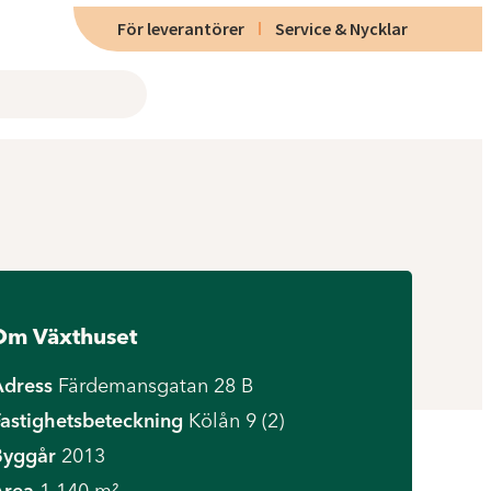
För leverantörer
Service & Nycklar
Om Växthuset
Adress
Färdemansgatan 28 B
astighetsbeteckning
Kölån 9 (2)
Byggår
2013
Area
1 140 m²