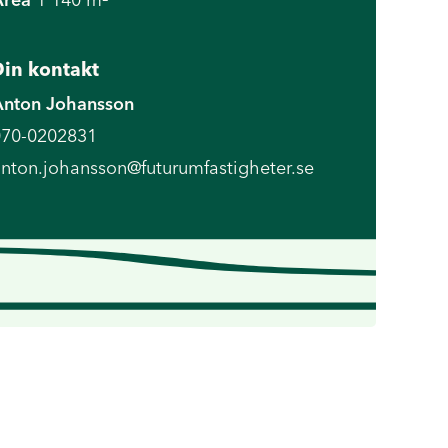
in kontakt
Anton Johansson
070-0202831
nton.johansson@futurumfastigheter.se