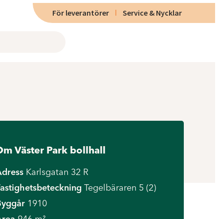
För leverantörer
Service & Nycklar
m Väster Park bollhall
Adress
Karlsgatan 32 R
astighetsbeteckning
Tegelbäraren 5 (2)
Byggår
1910
Area
946 m²