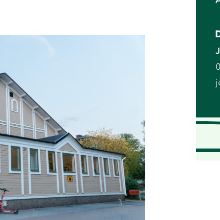
D
J
0
j