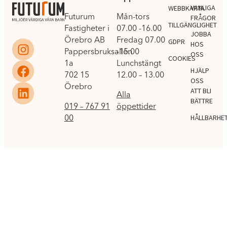
VANLIGA
WEBBKARTA
Futurum
Mån-tors
FRÅGOR
TILLGÄNGLIGHET
Fastigheter i
07.00 -16.00
JOBBA
Örebro AB
Fredag 07.00
GDPR
HOS
Pappersbruksallén
-15.00
OSS
COOKIES
1a
Lunchstängt
HJÄLP
702 15
12.00 – 13.00
OSS
Örebro
ATT BLI
Alla
BÄTTRE
019 – 767 91
öppettider
00
HÅLLBARHE