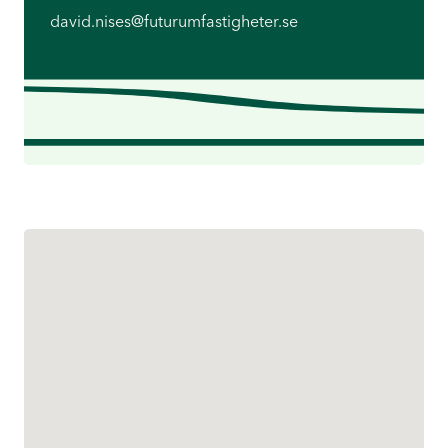
david.nises@futurumfastigheter.se