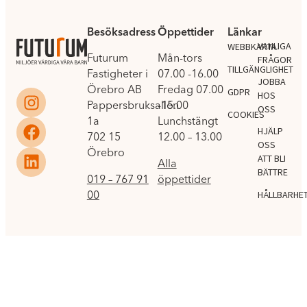
Besöksadress
Öppettider
Länkar
.
VANLIGA
WEBBKARTA
Futurum
Mån-tors
FRÅGOR
TILLGÄNGLIGHET
Fastigheter i
07.00 -16.00
JOBBA
Örebro AB
Fredag 07.00
GDPR
HOS
Pappersbruksallén
-15.00
OSS
COOKIES
1a
Lunchstängt
HJÄLP
702 15
12.00 – 13.00
OSS
Örebro
ATT BLI
Alla
BÄTTRE
019 – 767 91
öppettider
00
HÅLLBARHE