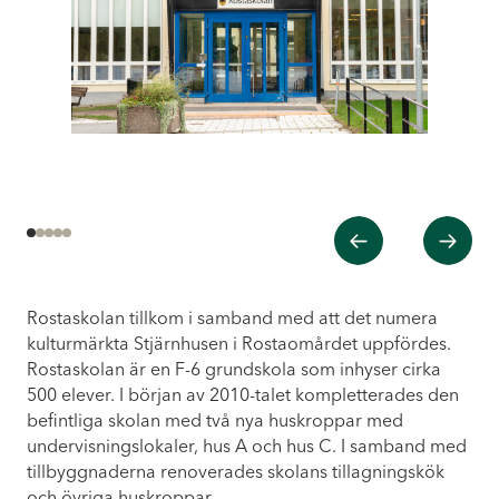
Tidigare
Nästa
1
2
3
4
5
Rostaskolan tillkom i samband med att det numera
kulturmärkta Stjärnhusen i Rostaomårdet uppfördes.
Rostaskolan är en F-6 grundskola som inhyser cirka
500 elever. I början av 2010-talet kompletterades den
befintliga skolan med två nya huskroppar med
undervisningslokaler, hus A och hus C. I samband med
tillbyggnaderna renoverades skolans tillagningskök
och övriga huskroppar.