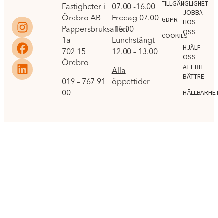
TILLGÄNGLIGHET
Fastigheter i
07.00 -16.00
JOBBA
Örebro AB
Fredag 07.00
GDPR
HOS
Pappersbruksallén
-15.00
OSS
COOKIES
1a
Lunchstängt
HJÄLP
702 15
12.00 – 13.00
OSS
Örebro
ATT BLI
Alla
BÄTTRE
019 – 767 91
öppettider
00
HÅLLBARHE