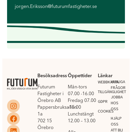
jorgen.Eriksson@futurumfastigheter.se
Besöksadress
Öppettider
Länkar
.
VANLIGA
WEBBKARTA
Futurum
Mån-tors
FRÅGOR
TILLGÄNGLIGHET
Fastigheter i
07.00 -16.00
JOBBA
Örebro AB
Fredag 07.00
GDPR
HOS
Pappersbruksallén
-15.00
OSS
COOKIES
1a
Lunchstängt
HJÄLP
702 15
12.00 – 13.00
OSS
Örebro
ATT BLI
Alla