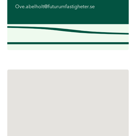
Ove.abelholt@futurumfastigheter.se