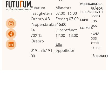
VANLIGA
WEBBKARTA
Futurum
Mån-tors
FRÅGOR
TILLGÄNGLIGHET
Fastigheter i
07.00 -16.00
JOBBA
Örebro AB
Fredag 07.00
GDPR
HOS
Pappersbruksallén
-15.00
OSS
COOKIES
1a
Lunchstängt
HJÄLP
702 15
12.00 – 13.00
OSS
Örebro
ATT BLI
Alla
BÄTTRE
019 – 767 91
öppettider
00
HÅLLBARHE