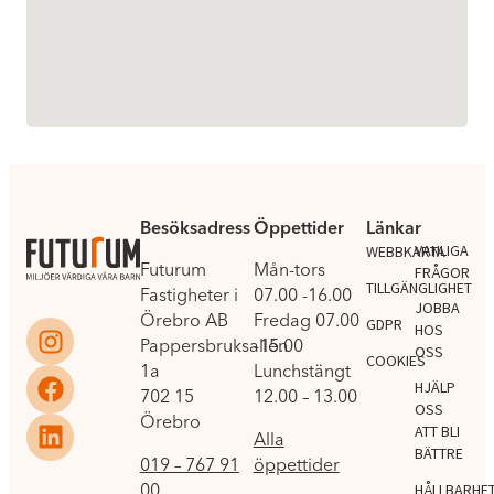
Besöksadress
Öppettider
Länkar
.
VANLIGA
WEBBKARTA
Futurum
Mån-tors
FRÅGOR
TILLGÄNGLIGHET
Fastigheter i
07.00 -16.00
JOBBA
Örebro AB
Fredag 07.00
GDPR
HOS
Pappersbruksallén
-15.00
OSS
COOKIES
1a
Lunchstängt
HJÄLP
702 15
12.00 – 13.00
OSS
Örebro
ATT BLI
Alla
BÄTTRE
019 – 767 91
öppettider
00
HÅLLBARHE