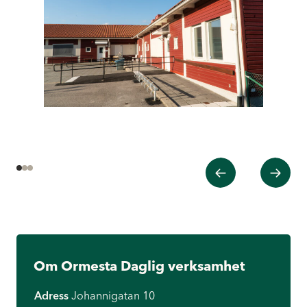
Tidigare
Nästa
1
2
3
Om Ormesta Daglig verksamhet
Adress
Johannigatan 10