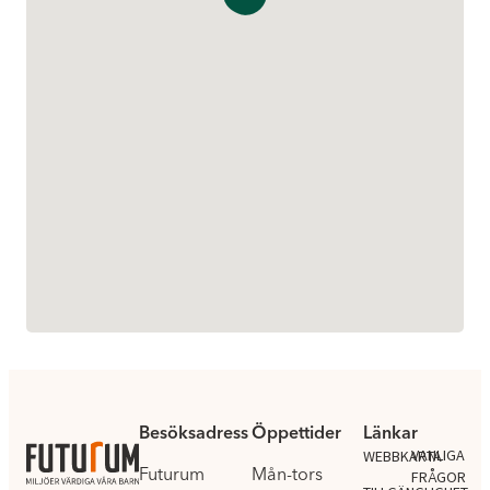
Besöksadress
Öppettider
Länkar
.
VANLIGA
WEBBKARTA
Futurum
Mån-tors
FRÅGOR