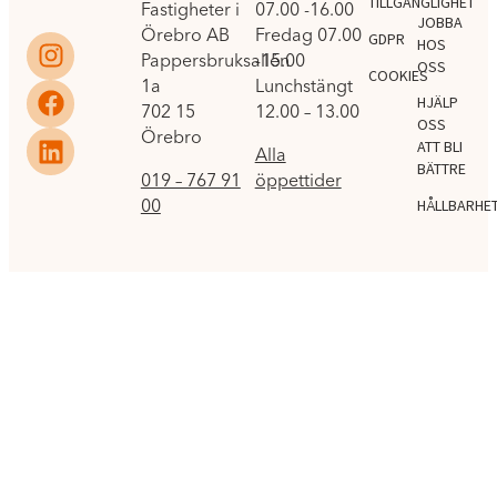
TILLGÄNGLIGHET
Fastigheter i
07.00 -16.00
JOBBA
Örebro AB
Fredag 07.00
GDPR
HOS
Pappersbruksallén
-15.00
OSS
COOKIES
1a
Lunchstängt
HJÄLP
702 15
12.00 – 13.00
OSS
Örebro
ATT BLI
Alla
BÄTTRE
019 – 767 91
öppettider
00
HÅLLBARHE