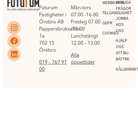
VANLIGA
WEBBKARTA
Futurum
Mån-tors
FRÅGOR
TILLGÄNGLIGHET
Fastigheter i
07.00 -16.00
JOBBA
Örebro AB
Fredag 07.00
GDPR
HOS
Pappersbruksallén
-15.00
OSS
COOKIES
1a
Lunchstängt
HJÄLP
702 15
12.00 – 13.00
OSS
Örebro
ATT BLI
Alla
BÄTTRE
019 – 767 91
öppettider
00
HÅLLBARHE