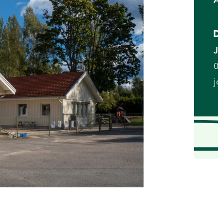
D
J
0
j