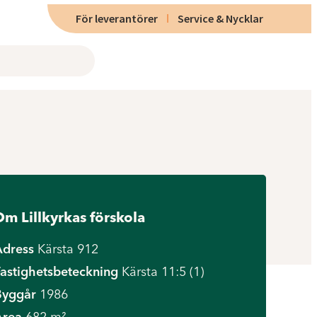
För leverantörer
Service & Nycklar
m Lillkyrkas förskola
Adress
Kärsta 912
astighetsbeteckning
Kärsta 11:5 (1)
Byggår
1986
Area
682 m²