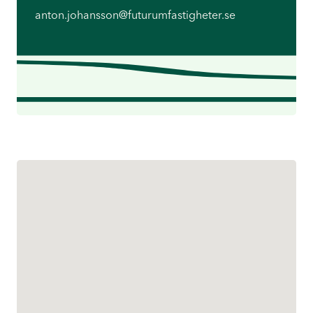
anton.johansson@futurumfastigheter.se