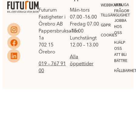
VANLIGA
WEBBKARTA
Futurum
Mån-tors
FRÅGOR
TILLGÄNGLIGHET
Fastigheter i
07.00 -16.00
JOBBA
Örebro AB
Fredag 07.00
GDPR
HOS
Pappersbruksallén
-15.00
OSS
COOKIES
1a
Lunchstängt
HJÄLP
702 15
12.00 – 13.00
OSS
Örebro
ATT BLI
Alla
BÄTTRE
019 – 767 91
öppettider
00
HÅLLBARHE