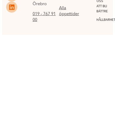
OSS
Örebro
ATT BLI
Alla
BÄTTRE
019 – 767 91
öppettider
00
HÅLLBARHE