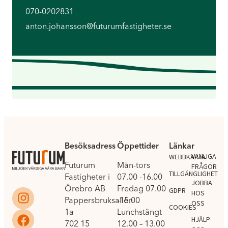
070-0202831
anton.johansson@futurumfastigheter.se
Besöksadress
Öppettider
Länkar
.
VANLIGA
WEBBKARTA
Futurum
Mån-tors
FRÅGOR
TILLGÄNGLIGHET
Fastigheter i
07.00 -16.00
JOBBA
Örebro AB
Fredag 07.00
GDPR
HOS
Pappersbruksallén
-15.00
OSS
COOKIES
1a
Lunchstängt
HJÄLP
702 15
12.00 – 13.00