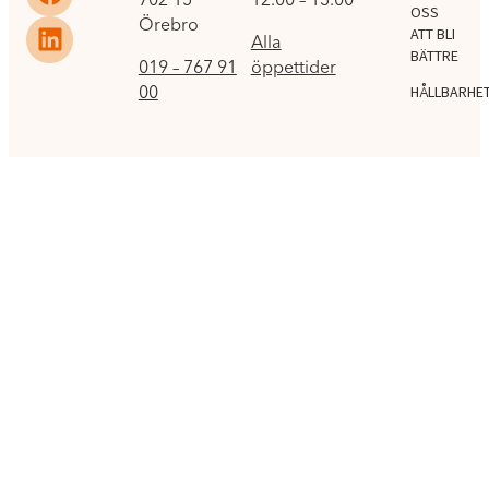
OSS
Örebro
ATT BLI
Alla
BÄTTRE
019 – 767 91
öppettider
00
HÅLLBARHE