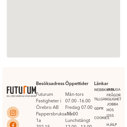
Besöksadress
Öppettider
Länkar
.
VANLIGA
WEBBKARTA
Futurum
Mån-tors
FRÅGOR
TILLGÄNGLIGHET
Fastigheter i
07.00 -16.00
JOBBA
Örebro AB
Fredag 07.00
GDPR
HOS
Pappersbruksallén
-15.00
OSS
COOKIES
1a
Lunchstängt
HJÄLP
702 15
12.00 – 13.00