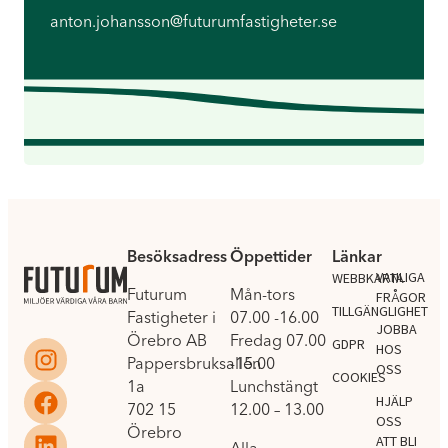
anton.johansson@futurumfastigheter.se
Besöksadress
Öppettider
Länkar
.
VANLIGA
WEBBKARTA
Futurum
Mån-tors
FRÅGOR
TILLGÄNGLIGHET
Fastigheter i
07.00 -16.00
JOBBA
Örebro AB
Fredag 07.00
GDPR
HOS
Pappersbruksallén
-15.00
OSS
COOKIES
1a
Lunchstängt
HJÄLP
702 15
12.00 – 13.00
OSS
Örebro
ATT BLI
Alla