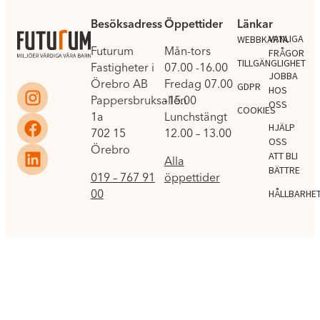
Besöksadress
Öppettider
Länkar
.
VANLIGA
WEBBKARTA
Futurum
Mån-tors
FRÅGOR
TILLGÄNGLIGHET
Fastigheter i
07.00 -16.00
JOBBA
Örebro AB
Fredag 07.00
GDPR
HOS
Pappersbruksallén
-15.00
OSS
COOKIES
1a
Lunchstängt
HJÄLP
702 15
12.00 – 13.00
OSS
Örebro
ATT BLI
Alla
BÄTTRE
019 – 767 91
öppettider
00
HÅLLBARHE