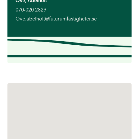
Ove, Abelholt
070-020 2829
Ove.abelholt@futurumfastigheter.se