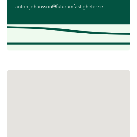
anton.johansson@futurumfastigheter.se