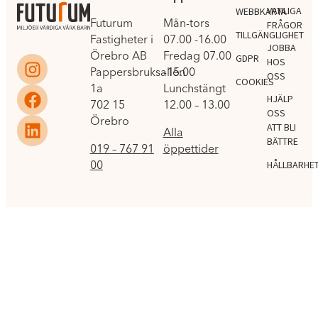
VANLIGA
WEBBKARTA
Futurum
Mån-tors
FRÅGOR
TILLGÄNGLIGHET
Fastigheter i
07.00 -16.00
JOBBA
Örebro AB
Fredag 07.00
GDPR
HOS
Pappersbruksallén
-15.00
OSS
COOKIES
1a
Lunchstängt
HJÄLP
702 15
12.00 – 13.00
OSS
Örebro
ATT BLI
Alla
BÄTTRE
019 – 767 91
öppettider
00
HÅLLBARHE