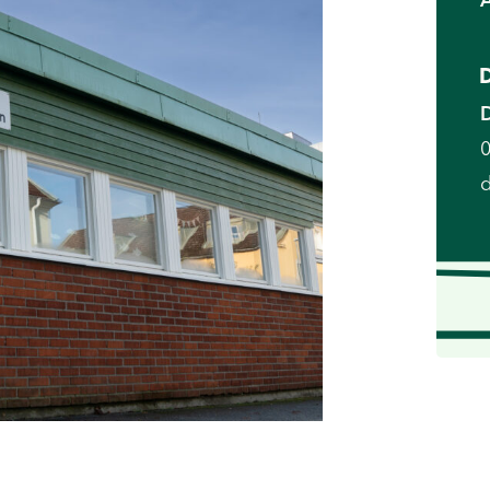
D
D
0
d