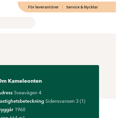
För leverantörer
Service & Nycklar
Om Kameleonten
Adress
Sveavägen 4
astighetsbeteckning
Sidensvansen 3 (1)
Byggår
1960
Area
664 m²