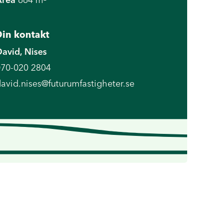
in kontakt
avid, Nises
70-020 2804
avid.nises@futurumfastigheter.se