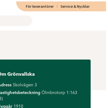
För leverantörer
Service & Nycklar
Om Grönvallska
Adress
Skolvägen 3
astighetsbeteckning
Ölmbrotorp 1:163
3)
Byggår
1910