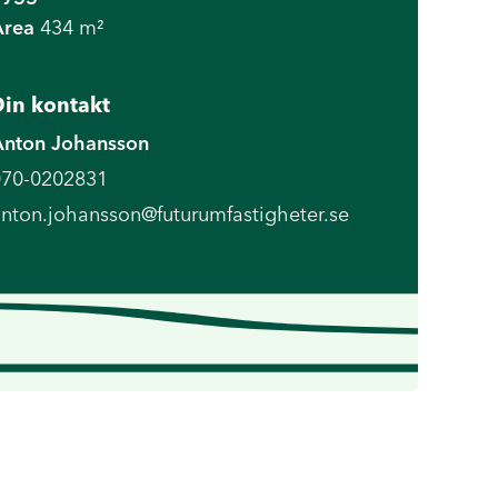
Area
434 m²
in kontakt
Anton Johansson
070-0202831
nton.johansson@futurumfastigheter.se