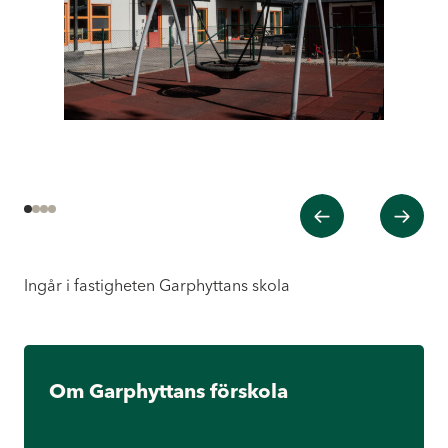
Tidigare
Nästa
1
2
3
4
Ingår i fastigheten Garphyttans skola
Om Garphyttans förskola