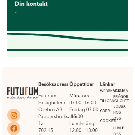
Din kontakt
''
Besöksadress
Öppettider
Länkar
.
VANLIGA
WEBBKARTA
Futurum
Mån-tors
FRÅGOR
TILLGÄNGLIGHET
Fastigheter i
07.00 -16.00
JOBBA
Örebro AB
Fredag 07.00
GDPR
HOS
Pappersbruksallén
-15.00
OSS
COOKIES
1a
Lunchstängt
HJÄLP
702 15
12.00 – 13.00
OSS