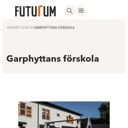
HEM
FASTIGHETER
GARPHYTTANS FÖRSKOLA
Garphyttans förskola