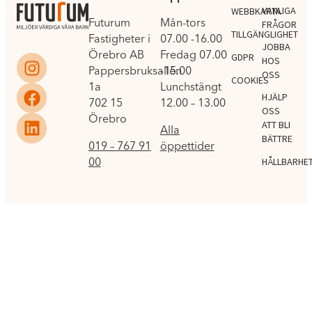
VANLIGA
WEBBKARTA
Futurum
Mån-tors
FRÅGOR
TILLGÄNGLIGHET
Fastigheter i
07.00 -16.00
JOBBA
Örebro AB
Fredag 07.00
GDPR
HOS
Pappersbruksallén
-15.00
OSS
COOKIES
1a
Lunchstängt
HJÄLP
702 15
12.00 – 13.00
OSS
Örebro
ATT BLI
Alla
BÄTTRE
019 – 767 91
öppettider
00
HÅLLBARHE