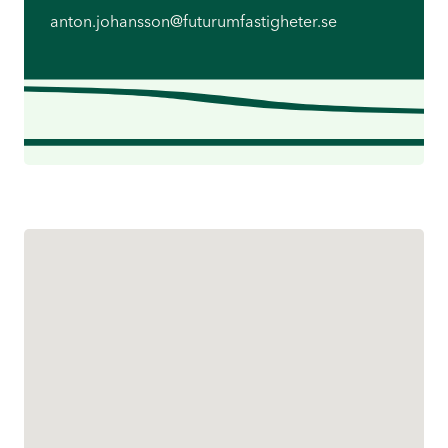
anton.johansson@futurumfastigheter.se