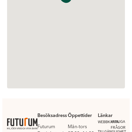
Besöksadress
Öppettider
Länkar
.
VANLIGA
WEBBKARTA
Futurum
Mån-tors
FRÅGOR
TILLGÄNGLIGHET