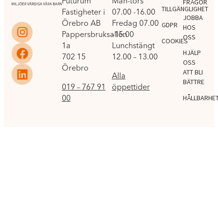
Futurum
Mån-tors
FRÅGOR
TILLGÄNGLIGHET
Fastigheter i
07.00 -16.00
JOBBA
Örebro AB
Fredag 07.00
GDPR
HOS
Pappersbruksallén
-15.00
OSS
COOKIES
1a
Lunchstängt
HJÄLP
702 15
12.00 – 13.00
OSS
Örebro
ATT BLI
Alla
BÄTTRE
019 – 767 91
öppettider
00
HÅLLBARHE