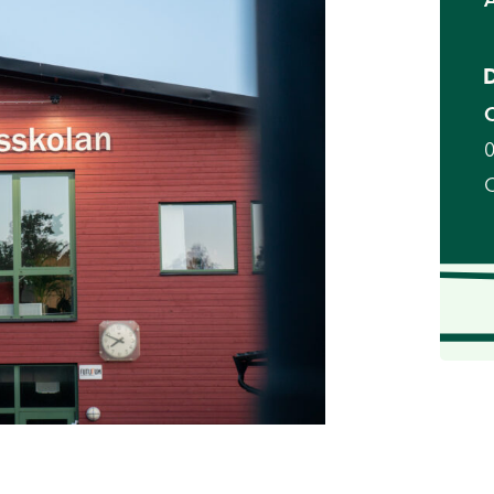
D
O
0
O