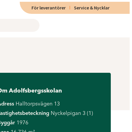
För leverantörer
Service & Nycklar
Om Adolfsbergsskolan
Adress
Halltorpsvägen 13
astighetsbeteckning
Nyckelpigan 3 (1)
Byggår
1976
Area
16 736 m²